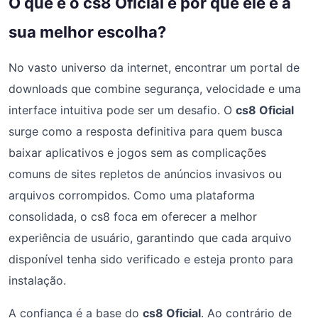
O que é o cs8 Oficial e por que ele é a
sua melhor escolha?
No vasto universo da internet, encontrar um portal de
downloads que combine segurança, velocidade e uma
interface intuitiva pode ser um desafio. O
cs8 Oficial
surge como a resposta definitiva para quem busca
baixar aplicativos e jogos sem as complicações
comuns de sites repletos de anúncios invasivos ou
arquivos corrompidos. Como uma plataforma
consolidada, o cs8 foca em oferecer a melhor
experiência de usuário, garantindo que cada arquivo
disponível tenha sido verificado e esteja pronto para
instalação.
A confiança é a base do
cs8 Oficial
. Ao contrário de