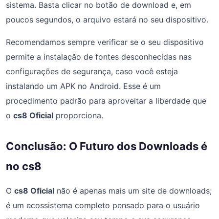
sistema. Basta clicar no botão de download e, em
poucos segundos, o arquivo estará no seu dispositivo.
Recomendamos sempre verificar se o seu dispositivo
permite a instalação de fontes desconhecidas nas
configurações de segurança, caso você esteja
instalando um APK no Android. Esse é um
procedimento padrão para aproveitar a liberdade que
o
cs8 Oficial
proporciona.
Conclusão: O Futuro dos Downloads é
no cs8
O
cs8 Oficial
não é apenas mais um site de downloads;
é um ecossistema completo pensado para o usuário