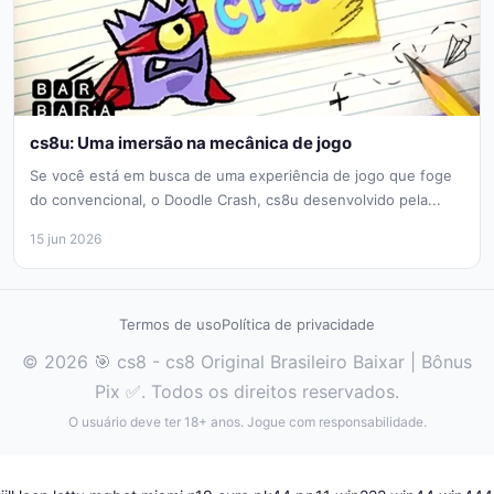
cs8u: Uma imersão na mecânica de jogo
Se você está em busca de uma experiência de jogo que foge
do convencional, o Doodle Crash, cs8u desenvolvido pela...
15 jun 2026
Termos de uso
Política de privacidade
© 2026 🎯 cs8 - cs8 Original Brasileiro Baixar | Bônus
Pix ✅. Todos os direitos reservados.
O usuário deve ter 18+ anos. Jogue com responsabilidade.