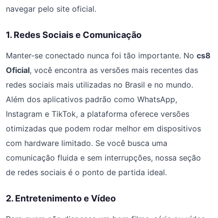
navegar pelo site oficial.
1. Redes Sociais e Comunicação
Manter-se conectado nunca foi tão importante. No
cs8
Oficial
, você encontra as versões mais recentes das
redes sociais mais utilizadas no Brasil e no mundo.
Além dos aplicativos padrão como WhatsApp,
Instagram e TikTok, a plataforma oferece versões
otimizadas que podem rodar melhor em dispositivos
com hardware limitado. Se você busca uma
comunicação fluida e sem interrupções, nossa seção
de redes sociais é o ponto de partida ideal.
2. Entretenimento e Vídeo