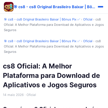
🎯 cs8 - cs8 Original Brasileiro Baixar | Bônus Pix ✅
🎯 cs8 - cs8 Original Brasileiro Baixar | Bônus Pix ✅
›
Oficial
›
cs8
Oficial: A Melhor Plataforma para Download de Aplicativos e Jogos
Seguros
🎯 cs8 - cs8 Original Brasileiro Baixar | Bônus Pix ✅
›
Oficial
›
cs8
Oficial: A Melhor Plataforma para Download de Aplicativos e Jogos
Seguros
cs8 Oficial: A Melhor
Plataforma para Download de
Aplicativos e Jogos Seguros
14 maio 2026
· Oficial