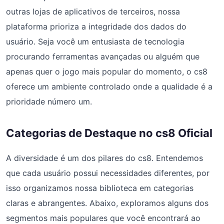
outras lojas de aplicativos de terceiros, nossa
plataforma prioriza a integridade dos dados do
usuário. Seja você um entusiasta de tecnologia
procurando ferramentas avançadas ou alguém que
apenas quer o jogo mais popular do momento, o cs8
oferece um ambiente controlado onde a qualidade é a
prioridade número um.
Categorias de Destaque no cs8 Oficial
A diversidade é um dos pilares do cs8. Entendemos
que cada usuário possui necessidades diferentes, por
isso organizamos nossa biblioteca em categorias
claras e abrangentes. Abaixo, exploramos alguns dos
segmentos mais populares que você encontrará ao