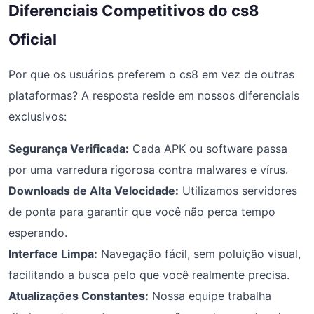
Diferenciais Competitivos do cs8
Oficial
Por que os usuários preferem o cs8 em vez de outras
plataformas? A resposta reside em nossos diferenciais
exclusivos:
Segurança Verificada:
Cada APK ou software passa
por uma varredura rigorosa contra malwares e vírus.
Downloads de Alta Velocidade:
Utilizamos servidores
de ponta para garantir que você não perca tempo
esperando.
Interface Limpa:
Navegação fácil, sem poluição visual,
facilitando a busca pelo que você realmente precisa.
Atualizações Constantes:
Nossa equipe trabalha